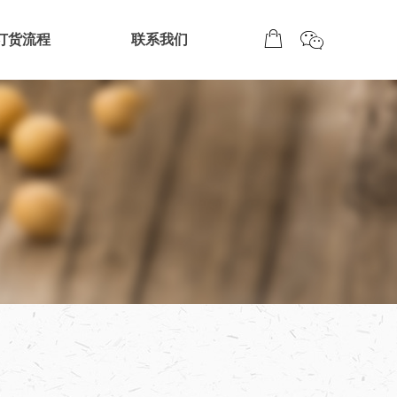
ꀤ
ꂆ
订货流程
联系我们