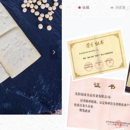
끄
收藏
浏览量：
넶
넲